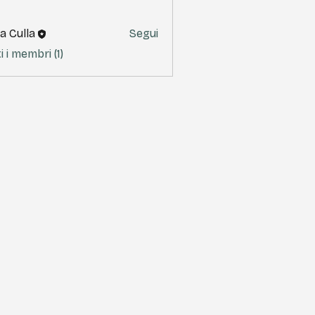
sa Culla
Segui
i i membri (1)