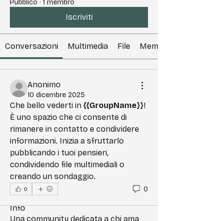
Pubblico
·
1 membro
Iscriviti
Conversazioni
Multimedia
File
Membri
Anonimo
10 dicembre 2025
Che bello vederti in 
{{GroupName}}
! 
È uno spazio che ci consente di 
rimanere in contatto e condividere 
informazioni. Inizia a sfruttarlo 
pubblicando i tuoi pensieri, 
condividendo file multimediali o 
creando un sondaggio.
0
0
Info
Una community dedicata a chi ama