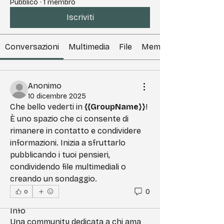
Pubblico
·
1 membro
Iscriviti
Conversazioni
Multimedia
File
Membri
Anonimo
10 dicembre 2025
Che bello vederti in 
{{GroupName}}
! 
È uno spazio che ci consente di 
rimanere in contatto e condividere 
informazioni. Inizia a sfruttarlo 
pubblicando i tuoi pensieri, 
condividendo file multimediali o 
creando un sondaggio.
0
0
Info
Una community dedicata a chi ama