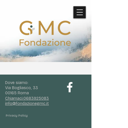
Dove siamo:
Via Bogliasco, 33
00165 Roma
Chiamaci:
0683925083
info@fondazionegmc.it
Privacy Policy